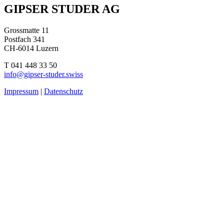
Beitragsnavigation
GIPSER STUDER AG
Grossmatte 11
Postfach 341
CH-6014 Luzern
T 041 448 33 50
info@gipser-studer.swiss
Impressum
|
Datenschutz