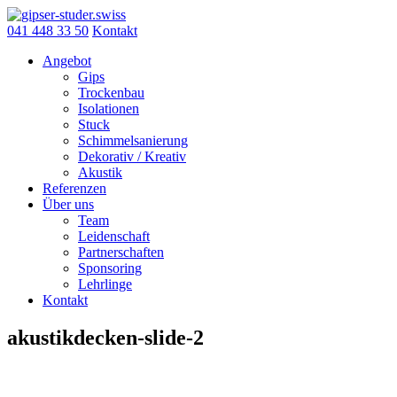
Skip
to
041 448 33 50
Kontakt
content
Angebot
Gips
Trockenbau
Isolationen
Stuck
Schimmelsanierung
Dekorativ / Kreativ
Akustik
Referenzen
Über uns
Team
Leidenschaft
Partnerschaften
Sponsoring
Lehrlinge
Kontakt
akustikdecken-slide-2