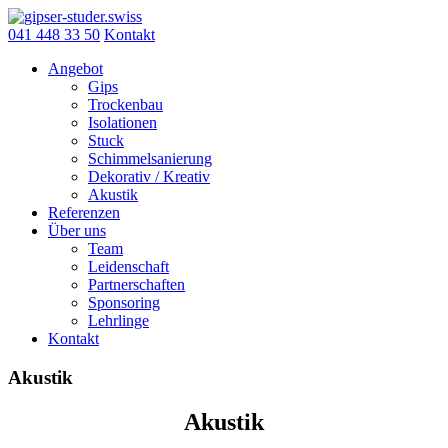
Skip
to
041 448 33 50
Kontakt
content
Angebot
Gips
Trockenbau
Isolationen
Stuck
Schimmelsanierung
Dekorativ / Kreativ
Akustik
Referenzen
Über uns
Team
Leidenschaft
Partnerschaften
Sponsoring
Lehrlinge
Kontakt
Akustik
Akustik