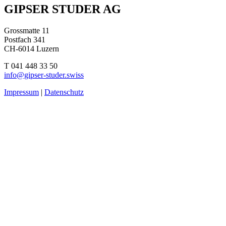
Beitragsnavigation
GIPSER STUDER AG
Grossmatte 11
Postfach 341
CH-6014 Luzern
T 041 448 33 50
info@gipser-studer.swiss
Impressum
|
Datenschutz