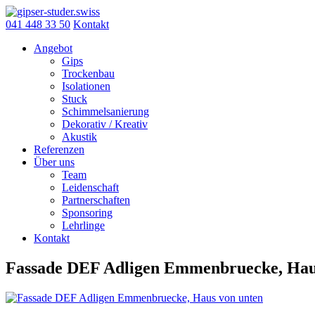
Skip
to
041 448 33 50
Kontakt
content
Angebot
Gips
Trockenbau
Isolationen
Stuck
Schimmelsanierung
Dekorativ / Kreativ
Akustik
Referenzen
Über uns
Team
Leidenschaft
Partnerschaften
Sponsoring
Lehrlinge
Kontakt
Fassade DEF Adligen Emmenbruecke, Hau