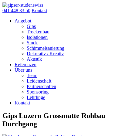
Skip
to
041 448 33 50
Kontakt
content
Angebot
Gips
Trockenbau
Isolationen
Stuck
Schimmelsanierung
Dekorativ / Kreativ
Akustik
Referenzen
Über uns
Team
Leidenschaft
Partnerschaften
Sponsoring
Lehrlinge
Kontakt
Gips Luzern Grossmatte Rohbau
Durchgang