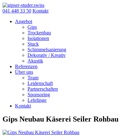
Skip
to
041 448 33 50
Kontakt
content
Angebot
Gips
Trockenbau
Isolationen
Stuck
Schimmelsanierung
Dekorativ / Kreativ
Akustik
Referenzen
Über uns
Team
Leidenschaft
Partnerschaften
Sponsoring
Lehrlinge
Kontakt
Gips Neubau Käserei Seiler Rohbau