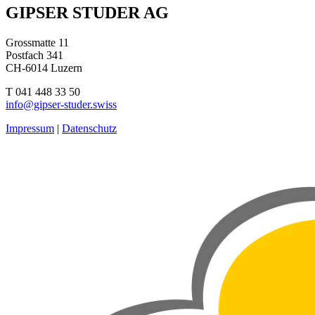
Beitragsnavigation
GIPSER STUDER AG
Grossmatte 11
Postfach 341
CH-6014 Luzern
T 041 448 33 50
info@gipser-studer.swiss
Impressum
|
Datenschutz