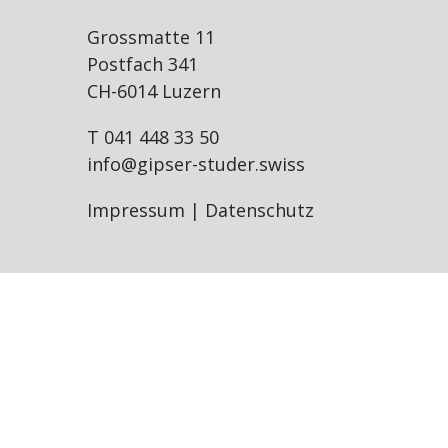
LEIDENSCHAFT
STUCK
Grossmatte 11
Postfach 341
PARTNERSCHAFTEN
SCHIMMELSANIERUNG
CH-6014 Luzern
T 041 448 33 50
SPONSORING
DEKORATIV / KREATIV
info@gipser-studer.swiss
LEHRLINGE
Impressum
|
Datenschutz
AKUSTIK