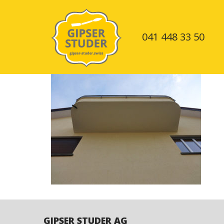
041 448 33 50
Skip
to
ANGEBOT
content
REFERENZEN
GIPS
ÜBER
TROCKENBAU
UNS
KONTAKT
BEITRAGSNAVIG
TEAM
ISOLATIONEN
GIPSER STUDER AG