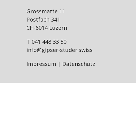
LEIDENSCHAFT
STUCK
Grossmatte 11
Postfach 341
PARTNERSCHAFTEN
SCHIMMELSANIERUNG
CH-6014 Luzern
T 041 448 33 50
SPONSORING
DEKORATIV / KREATIV
info@gipser-studer.swiss
LEHRLINGE
Impressum
|
Datenschutz
AKUSTIK