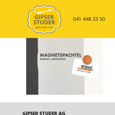
041 448 33 50
Skip
to
ANGEBOT
content
REFERENZEN
GIPS
ÜBER
TROCKENBAU
UNS
KONTAKT
BEITRAGSNAVIG
TEAM
ISOLATIONEN
GIPSER STUDER AG