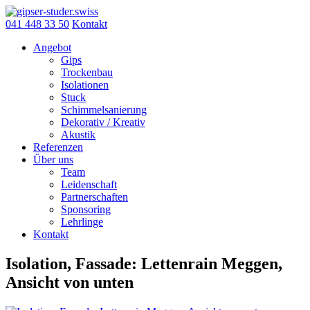
Skip
to
041 448 33 50
Kontakt
content
Angebot
Gips
Trockenbau
Isolationen
Stuck
Schimmelsanierung
Dekorativ / Kreativ
Akustik
Referenzen
Über uns
Team
Leidenschaft
Partnerschaften
Sponsoring
Lehrlinge
Kontakt
Isolation, Fassade: Lettenrain Meggen,
Ansicht von unten