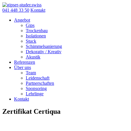
Skip
to
041 448 33 50
Kontakt
content
Angebot
Gips
Trockenbau
Isolationen
Stuck
Schimmelsanierung
Dekorativ / Kreativ
Akustik
Referenzen
Über uns
Team
Leidenschaft
Partnerschaften
Sponsoring
Lehrlinge
Kontakt
Zertifikat Certiqua