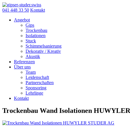
Skip
to
041 448 33 50
Kontakt
content
Angebot
Gips
Trockenbau
Isolationen
Stuck
Schimmelsanierung
Dekorativ / Kreativ
Akustik
Referenzen
Über uns
Team
Leidenschaft
Partnerschaften
Sponsoring
Lehrlinge
Kontakt
Trockenbau Wand Isolationen HUWYL