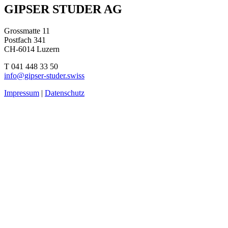
Beitragsnavigation
GIPSER STUDER AG
Grossmatte 11
Postfach 341
CH-6014 Luzern
T 041 448 33 50
info@gipser-studer.swiss
Impressum
|
Datenschutz