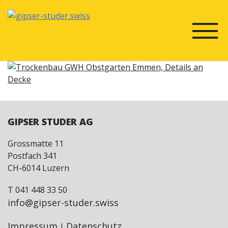
Skip
to
content
BEITRAGSNAVIGATION
GIPSER STUDER AG
Grossmatte 11
Postfach 341
CH-6014 Luzern
T 041 448 33 50
info@gipser-studer.swiss
Impressum
Datenschutz
|