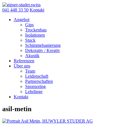
Skip
to
041 448 33 50
Kontakt
content
Angebot
Gips
Trockenbau
Isolationen
Stuck
Schimmelsanierung
Dekorativ / Kreativ
Akustik
Referenzen
Über uns
Team
Leidenschaft
Partnerschaften
Sponsoring
Lehrlinge
Kontakt
asil-metin