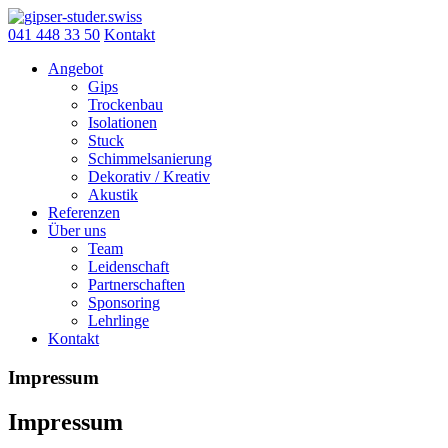
Skip
to
041 448 33 50
Kontakt
content
Angebot
Gips
Trockenbau
Isolationen
Stuck
Schimmelsanierung
Dekorativ / Kreativ
Akustik
Referenzen
Über uns
Team
Leidenschaft
Partnerschaften
Sponsoring
Lehrlinge
Kontakt
Impressum
Impressum