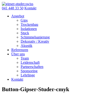
Skip
to
041 448 33 50
Kontakt
content
Angebot
Gips
Trockenbau
Isolationen
Stuck
Schimmelsanierung
Dekorativ / Kreativ
Akustik
Referenzen
Über uns
Team
Leidenschaft
Partnerschaften
Sponsoring
Lehrlinge
Kontakt
Button-Gipser-Studer-cmyk