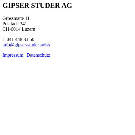
Beitragsnavigation
GIPSER STUDER AG
Grossmatte 11
Postfach 341
CH-6014 Luzern
T 041 448 33 50
info@gipser-studer.swiss
Impressum
|
Datenschutz