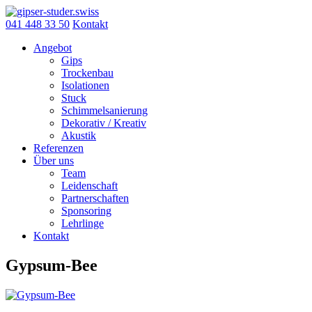
Skip
to
041 448 33 50
Kontakt
content
Angebot
Gips
Trockenbau
Isolationen
Stuck
Schimmelsanierung
Dekorativ / Kreativ
Akustik
Referenzen
Über uns
Team
Leidenschaft
Partnerschaften
Sponsoring
Lehrlinge
Kontakt
Gypsum-Bee