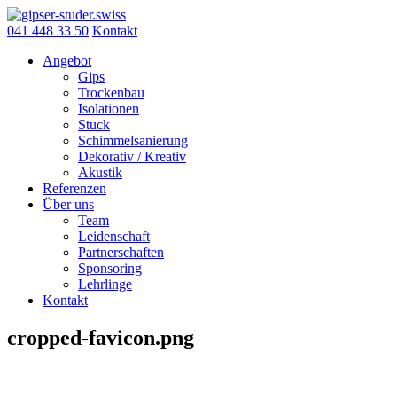
Skip
to
041 448 33 50
Kontakt
content
Angebot
Gips
Trockenbau
Isolationen
Stuck
Schimmelsanierung
Dekorativ / Kreativ
Akustik
Referenzen
Über uns
Team
Leidenschaft
Partnerschaften
Sponsoring
Lehrlinge
Kontakt
cropped-favicon.png