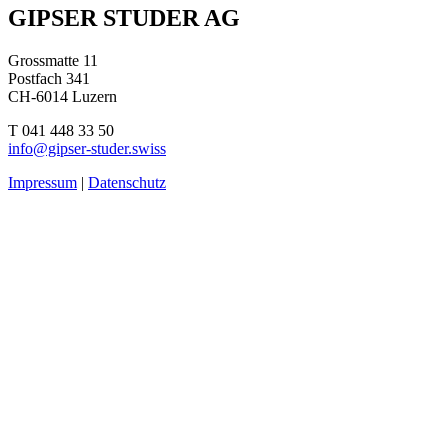
Beitragsnavigation
GIPSER STUDER AG
Grossmatte 11
Postfach 341
CH-6014 Luzern
T 041 448 33 50
info@gipser-studer.swiss
Impressum
|
Datenschutz