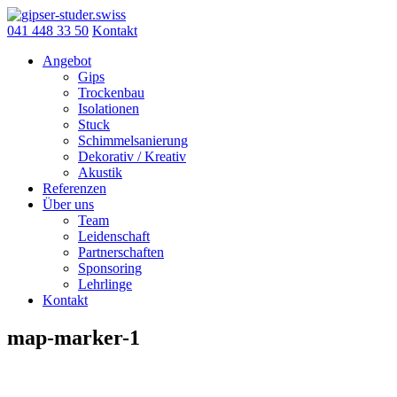
Skip
to
041 448 33 50
Kontakt
content
Angebot
Gips
Trockenbau
Isolationen
Stuck
Schimmelsanierung
Dekorativ / Kreativ
Akustik
Referenzen
Über uns
Team
Leidenschaft
Partnerschaften
Sponsoring
Lehrlinge
Kontakt
map-marker-1