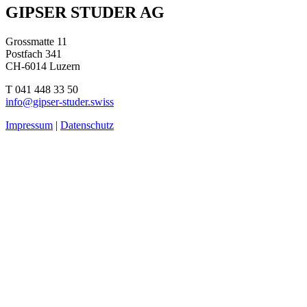
Beitragsnavigation
GIPSER STUDER AG
Grossmatte 11
Postfach 341
CH-6014 Luzern
T 041 448 33 50
info@gipser-studer.swiss
Impressum
|
Datenschutz