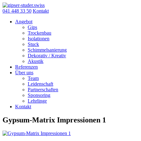
Skip
to
041 448 33 50
Kontakt
content
Angebot
Gips
Trockenbau
Isolationen
Stuck
Schimmelsanierung
Dekorativ / Kreativ
Akustik
Referenzen
Über uns
Team
Leidenschaft
Partnerschaften
Sponsoring
Lehrlinge
Kontakt
Gypsum-Matrix Impressionen 1